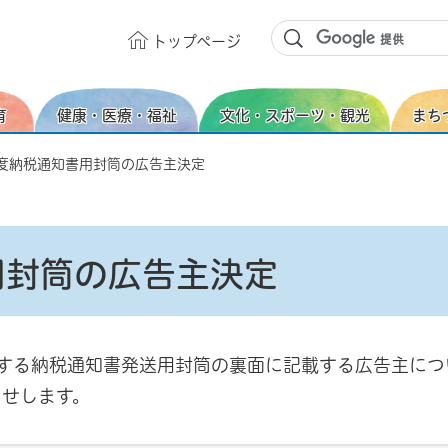
トップ
ページ
育
健康・医療・福祉
文化・スポーツ・観光
まち
年度納税通知書用封筒の広告主決定
用封筒の広告主決定
する納税通知書発送用封筒の裏面に記載する広告主につ
らせします。