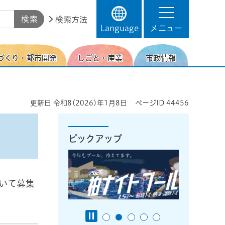
検索方法
Language
メニュー
づくり・都市開発
しごと・産業
市政情報
更新日
令和8(2026)年1月8日
ページID
44456
ピックアップ
いて募集