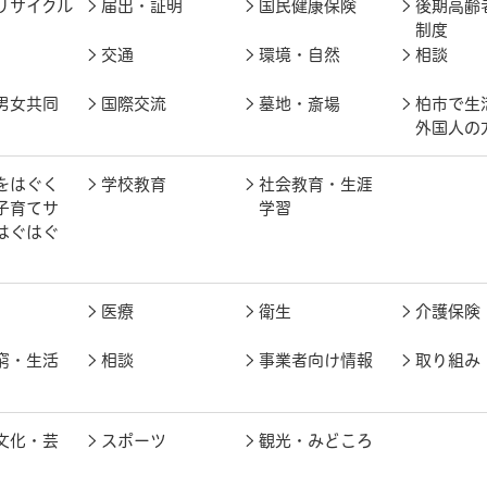
リサイクル
届出・証明
国民健康保険
後期高齢
制度
交通
環境・自然
相談
男女共同
国際交流
墓地・斎場
柏市で生
外国人の
をはぐく
学校教育
社会教育・生涯
子育てサ
学習
はぐはぐ
医療
衛生
介護保険
窮・生活
相談
事業者向け情報
取り組み
文化・芸
スポーツ
観光・みどころ