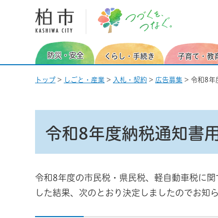
柏市 つづくを、つなぐ。
防災・安全
くらし・手続き
子育て・教
トップ
>
しごと・産業
>
入札・契約
>
広告募集
> 令和8
令和8年度納税通知書
令和8年度の市民税・県民税、軽自動車税に関
した結果、次のとおり決定しましたのでお知