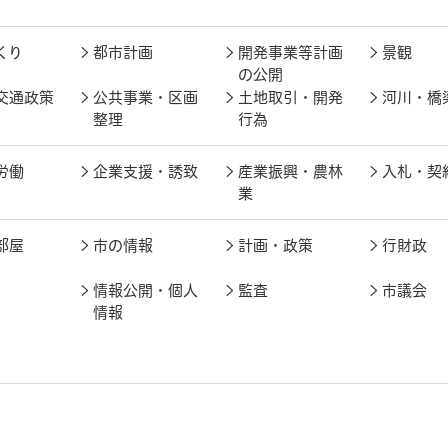
くり
都市計画
開発事業等計画
景観
の公開
交通政策
公共事業・区画
土地取引・開発
河川・橋
整理
行為
労働
企業支援・誘致
産業振興・農林
入札・契
業
部屋
市の情報
計画・政策
行財政
情報公開・個人
監査
市議会
情報