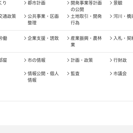
くり
都市計画
開発事業等計画
景観
の公開
交通政策
公共事業・区画
土地取引・開発
河川・橋
整理
行為
労働
企業支援・誘致
産業振興・農林
入札・契
業
部屋
市の情報
計画・政策
行財政
情報公開・個人
監査
市議会
情報