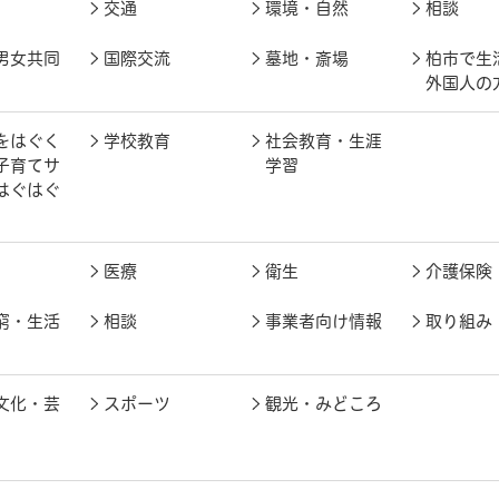
交通
環境・自然
相談
男女共同
国際交流
墓地・斎場
柏市で生
外国人の
をはぐく
学校教育
社会教育・生涯
子育てサ
学習
はぐはぐ
医療
衛生
介護保険
窮・生活
相談
事業者向け情報
取り組み
文化・芸
スポーツ
観光・みどころ