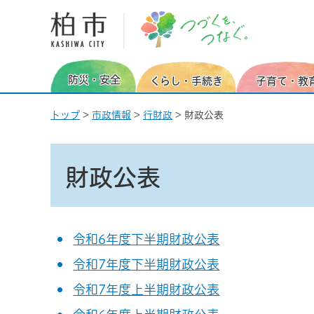
柏市 つづくを、つなぐ。
防災・安全
くらし・手続き
子育て・教
トップ
>
市政情報
>
行財政
> 財政公表
財政公表
令和6年度下半期財政公表
令和7年度下半期財政公表
令和7年度上半期財政公表