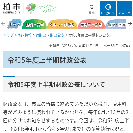
柏市 つづくを、
検索
Language
メニュー
つなぐ。
トップ
防災・安全
くらし・手続き
子育て・教育
健康・医療・福
トップ
>
市政情報
>
行財政
>
財政公表
> 令和5年度上半期財政公表
更新日
令和5(2023)年12月1日
ページID
36743
令和5年度上半期財政公表
令和5年度上半期財政公表について
財政公表は、市民の皆様に納めていただいた税金、使用料
等がどのように使われているかなどを、毎年6月と12月の2
回に分けてお知らせするものです。今回は、令和5年度上半
期（令和5年4月から令和5年9月まで）の予算執行状況と、