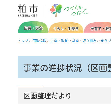
柏市 つづくを、つなぐ。
防災・安全
くらし・手続き
子育て・教
トップ
>
市政情報
>
計画・政策
>
計画・取り組み
>
まちづ
事業の進捗状況（区画
区画整理だより