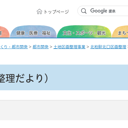
トップ
ページ
育
健康・医療・福祉
文化・スポーツ・観光
まち
くり・都市開発
>
都市開発
>
土地区画整理事業
>
北柏駅北口区画整理
整理だより）