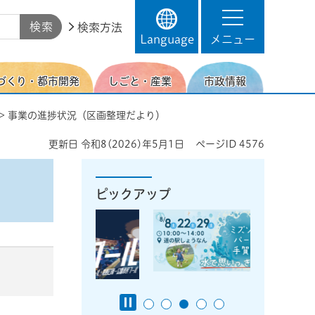
検索方法
Language
メニュー
づくり・都市開発
しごと・産業
市政情報
> 事業の進捗状況（区画整理だより）
更新日
令和8(2026)年5月1日
ページID
4576
ピックアップ