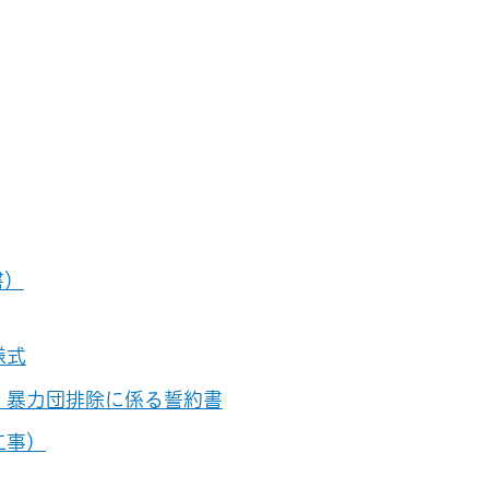
書）
様式
、暴力団排除に係る誓約書
工事）