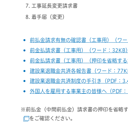
工事延長変更請求書
着手届（変更）
前払金請求有無の確認書（工事用）（ワード
前金払請求書（工事用）（ワード：32KB
前金払請求書（工事用）（押印を省略する
建設業退職金共済各報告書（ワード：77K
建設業退職金共済制度の手引き（PDF：3,4
外国人を雇用する事業主の皆様へ（PDF：1,
※前払金（中間前払金）請求書の押印を省略
をご確認ください。
（別ウインドウで開きます）