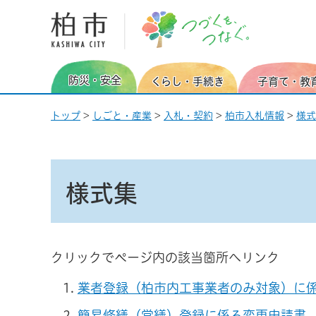
柏市 つづくを、つなぐ。
防災・安全
くらし・手続き
子育て・教
トップ
>
しごと・産業
>
入札・契約
>
柏市入札情報
>
様式
様式集
クリックでページ内の該当箇所へリンク
業者登録（柏市内工事業者のみ対象）に
簡易修繕（営繕）登録に係る変更申請書