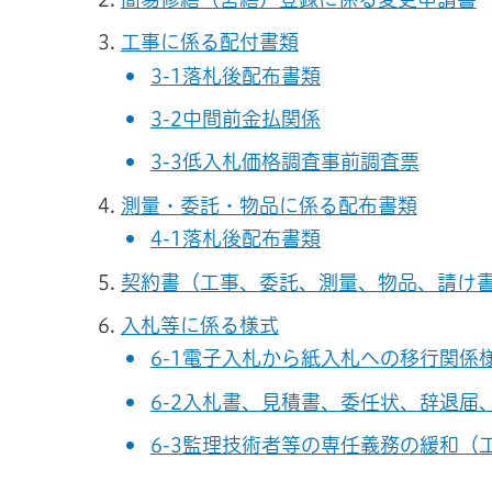
工事に係る配付書類
3-1落札後配布書類
3-2中間前金払関係
3-3低入札価格調査事前調査票
測量・委託・物品に係る配布書類
4-1落札後配布書類
契約書（工事、委託、測量、物品、請け
入札等に係る様式
6-1電子入札から紙入札への移行関係
6-2入札書、見積書、委任状、辞退届
6-3監理技術者等の専任義務の緩和（