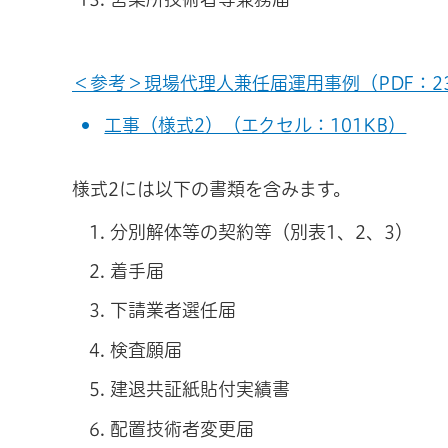
＜参考＞現場代理人兼任届運用事例（PDF：23
工事（様式2）（エクセル：101KB）
様式2には以下の書類を含みます。
分別解体等の契約等（別表1、2、3）
着手届
下請業者選任届
検査願届
建退共証紙貼付実績書
配置技術者変更届