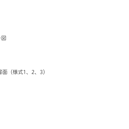
ー図
面（様式1、2、3）