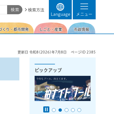
検索方法
Language
メニュー
づくり・都市開発
しごと・産業
市政情報
更新日
令和8(2026)年7月8日
ページID
2385
ピックアップ