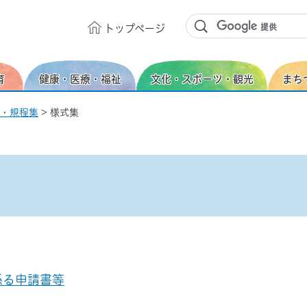
トップ
ページ
育
健康・医療・福祉
文化・スポーツ・観光
まち
・規程集
> 様式集
係る申請書等