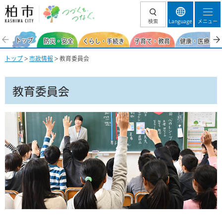
柏市 つづくを、
検索
Language
メニュー
つなぐ。
トップ
防災・安全
くらし・手続き
子育て・教育
健康・医療・福
トップ
>
市政情報
> 教育委員会
教育委員会