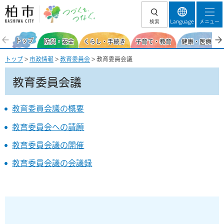
柏市 つづくを、
検索
Language
メニュー
つなぐ。
トップ
防災・安全
くらし・手続き
子育て・教育
健康・医療・福
トップ
>
市政情報
>
教育委員会
> 教育委員会議
教育委員会議
教育委員会議の概要
教育委員会への請願
教育委員会議の開催
教育委員会議の会議録