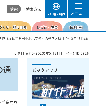
検索方法
Language
メニュー
づくり・都市開発
しごと・産業
市政情報
学校（移転する田中北小学校）の通学区域【令和5年4月移転
更新日
令和5(2023)年5月31日
ページID
5929
の通
ピックアップ
のご意見を