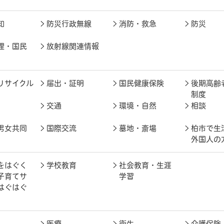
知
防災行政無線
消防・救急
防災
理・国民
放射線関連情報
リサイクル
届出・証明
国民健康保険
後期高齢
制度
交通
環境・自然
相談
男女共同
国際交流
墓地・斎場
柏市で生
外国人の
をはぐく
学校教育
社会教育・生涯
子育てサ
学習
はぐはぐ
医療
衛生
介護保険