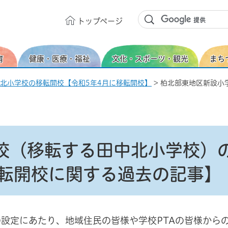
トップ
ページ
育
健康・医療・福祉
文化・スポーツ・観光
まち
北小学校の移転開校【令和5年4月に移転開校】
> 柏北部東地区新設小
校（移転する田中北小学校）
移転開校に関する過去の記事】
設定にあたり、地域住民の皆様や学校PTAの皆様から