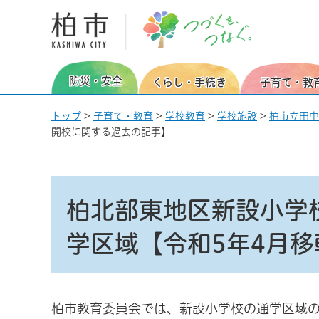
柏市 つづくを、つなぐ。
防災・安全
くらし・手続き
子育て・教
トップ
>
子育て・教育
>
学校教育
>
学校施設
>
柏市立田中
開校に関する過去の記事】
柏北部東地区新設小学
学区域【令和5年4月
柏市教育委員会では、新設小学校の通学区域の