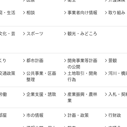
窮・生活
相談
事業者向け情報
取り組み
文化・芸
スポーツ
観光・みどころ
くり
都市計画
開発事業等計画
景観
の公開
交通政策
公共事業・区画
土地取引・開発
河川・橋
整理
行為
労働
企業支援・誘致
産業振興・農林
入札・契
業
部屋
市の情報
計画・政策
行財政