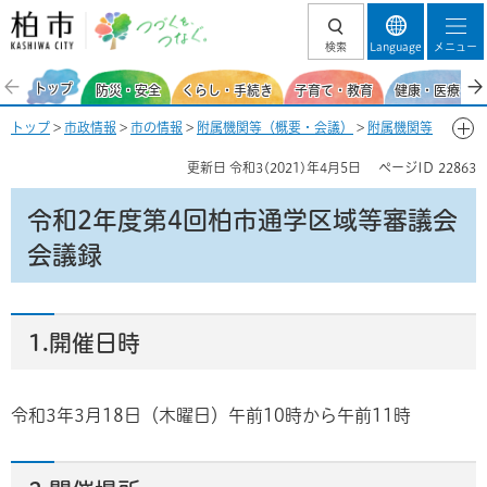
柏市 つづくを、
検索
Language
メニュー
つなぐ。
トップ
防災・安全
くらし・手続き
子育て・教育
健康・医療・福
トップ
>
市政情報
>
市の情報
>
附属機関等（概要・会議）
>
附属機関等
の会議録・開催状況
>
子育て・教育
>
柏市通学区域審議会会議録
> 令和
更新日
令和3(2021)年4月5日
ページID
22863
2年度第4回柏市通学区域等審議会会議録
令和2年度第4回柏市通学区域等審議会
会議録
1.開催日時
令和3年3月18日（木曜日）午前10時から午前11時