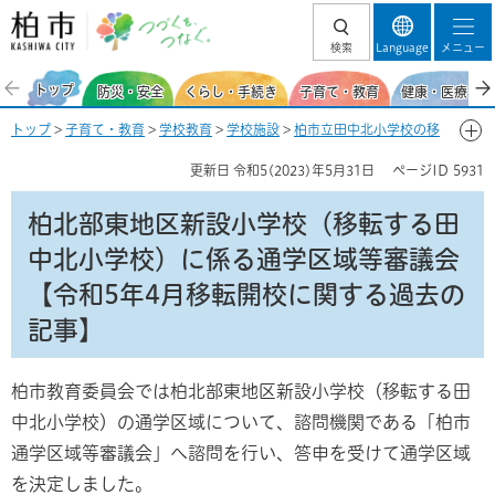
柏市 つづくを、
検索
Language
メニュー
つなぐ。
トップ
防災・安全
くらし・手続き
子育て・教育
健康・医療・福
トップ
>
子育て・教育
>
学校教育
>
学校施設
>
柏市立田中北小学校の移
転開校【令和5年4月に移転開校】
> 柏北部東地区新設小学校（移転する
更新日
令和5(2023)年5月31日
ページID
5931
田中北小学校）に係る通学区域等審議会【令和5年4月移転開校に関する
過去の記事】
柏北部東地区新設小学校（移転する田
中北小学校）に係る通学区域等審議会
【令和5年4月移転開校に関する過去の
記事】
柏市教育委員会では柏北部東地区新設小学校（移転する田
中北小学校）の通学区域について、諮問機関である「柏市
通学区域等審議会」へ諮問を行い、答申を受けて通学区域
を決定しました。