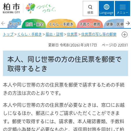
柏市 つづくを、
検索
Language
メニュー
つなぐ。
トップ
防災・安全
くらし・手続き
子育て・教育
健康・医療・福
トップ
>
くらし・手続き
>
届出・証明
>
住民票
>
住民票の写し等の郵便
申請
> 本人、同じ世帯の方の住民票を郵便で取得するとき
更新日
令和8(2026)年3月17日
ページID
22031
本人、同じ世帯の方の住民票を郵便で
取得するとき
本人や同じ世帯の方の住民票を郵便で請求するための手続
きの方法は次のとおりです。
本人や同じ世帯の方の住民票が必要なときは、窓口にお越
しになるほか、郵送によりご請求いただくことができま
す。郵便で取得するには、請求書、本人確認書類、手数料
の定額小為替など必要なものと、返信用封筒を同封して柏