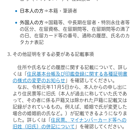
日本人の方
⇒本籍・筆頭者
外国人の方
⇒国籍等、中長期在留者・特別永住者等
の区分、在留資格、在留期間等、在留期間等の満了
の日、在留カード等の番号、通称の履歴、氏名のカ
タカナ表記
その他証明をする必要がある記載事項
住所や氏名などの履歴に関する記載について、詳し
くは「
住民基本台帳及び印鑑登録に関する各種証明書
の様式の変更のお知らせ
」を確認してください。
なお、令和元年11月5日から、本人からの申し出に
より住民票等に旧氏（本人が過去に称していた氏であ
って、その者に係る戸籍又は除かれた戸籍に記載又は
記録がされているもの。例えば、婚姻で氏が変更した
場合の婚姻前の氏など。）が記載できるようになりま
した。詳しくは「
住民票、マイナンバーカード等への
旧姓（旧氏）の併記について
」を確認してください。