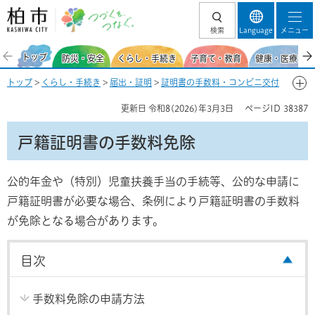
柏市 つづくを、
検索
Language
メニュー
つなぐ。
トップ
防災・安全
くらし・手続き
子育て・教育
健康・医療・福
トップ
>
くらし・手続き
>
届出・証明
>
証明書の手数料・コンビニ交付
> 戸籍証明書の手数料免除
更新日
令和8(2026)年3月3日
ページID
38387
戸籍証明書の手数料免除
公的年金や（特別）児童扶養手当の手続等、公的な申請に
戸籍証明書が必要な場合、条例により戸籍証明書の手数料
が免除となる場合があります。
目次
手数料免除の申請方法