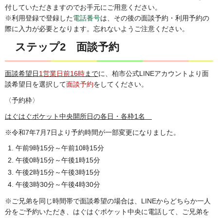
付していただきますのでお手元にご用意ください。
※利用登録で登録した
電話番号
は、その後の面談予約・利用予約の
際に入力が必要となります。忘れないようご注意ください。
ステップ2 面談予約
面談希望日
1営業日前16時
まで
に、柏市公式LINEアカウントより面
談希望日を選択して
面談予約
をしてください。
〈予約枠〉
はぐはぐポケット中央開所日の各日・各枠1名
※令和7年7月7日より予約時間が一部変更になりました。
午前9時15分～午前10時15分
午後0時15分～午後1時15分
午後2時15分～午後3時15分
午後3時30分～午後4時30分
※ご兄弟を同じ時間帯で面談希望の場合は、LINEからどちらか一人
分をご予約いただき、はぐはぐポケット中央に電話して、ご兄弟を