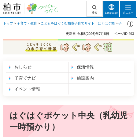
柏市 つづくを、
検索
Language
メニュー
つなぐ。
トップ
>
子育て・教育
>
こどもをはぐくむ柏市子育てサイト はぐはぐ柏
>
子
育てナビ
>
一時預かりサービス
>
一時預かり（保育園、はぐはぐポケット、フ
ァミリー・サポート・センター等）
> はぐはぐポケット中央（乳幼児一時預か
更新日
令和8(2026)年7月8日
ページID
493
り）
こどもをはぐくむ 柏市子育て情報 はぐはぐ
柏
おしらせ
保活情報
子育てナビ
施設案内
イベント情報
はぐはぐポケット中央（乳幼児
一時預かり）