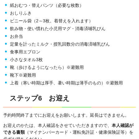
紙おむつ・替えパンツ（必要な枚数）
おしりふき
ビニール袋（2～3枚。着替えを入れます）
飲み物・使い慣れた小児用マグ・消毒済哺乳びん
お弁当
定量を計ったミルク・授乳回数分の消毒済哺乳びん
食事用エプロン
小さなタオル3枚
靴（歩けるようになったら）※避難用
靴下※避難用
上着（寒い時期は厚手、暑い時期は薄手のもの）※避難用
ステップ6 お迎え
予約時間終了までにお迎えをお願いします。延長はできません。
お迎えのかたは、本人確認をさせていただきますので、
本人確認が
できる書類
（マイナンバーカード・運転免許証・健康保険証等）を