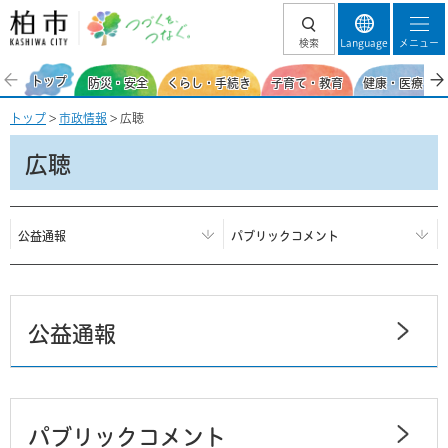
柏市 つづくを、
検索
Language
メニュー
つなぐ。
トップ
防災・安全
くらし・手続き
子育て・教育
健康・医療・福
トップ
>
市政情報
> 広聴
広聴
公益通報
パブリックコメント
公益通報
パブリックコメント