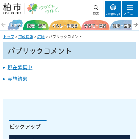
柏市 つづくを、
検索
Language
メニュー
つなぐ。
トップ
防災・安全
くらし・手続き
子育て・教育
健康・医療・福
トップ
>
市政情報
>
広聴
> パブリックコメント
パブリックコメント
現在募集中
実施結果
ピックアップ