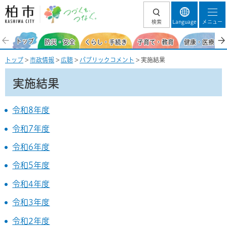
柏市 つづくを、
検索
Language
メニュー
つなぐ。
トップ
防災・安全
くらし・手続き
子育て・教育
健康・医療・福
トップ
>
市政情報
>
広聴
>
パブリックコメント
> 実施結果
実施結果
令和8年度
令和7年度
令和6年度
令和5年度
令和4年度
令和3年度
令和2年度