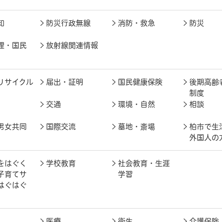
知
防災行政無線
消防・救急
防災
理・国民
放射線関連情報
リサイクル
届出・証明
国民健康保険
後期高齢
制度
交通
環境・自然
相談
男女共同
国際交流
墓地・斎場
柏市で生
外国人の
をはぐく
学校教育
社会教育・生涯
子育てサ
学習
はぐはぐ
医療
衛生
介護保険