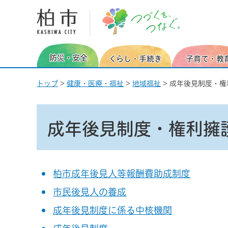
柏市 つづくを、つなぐ。
防災・安全
くらし・手続き
子育て・教
トップ
>
健康・医療・福祉
>
地域福祉
> 成年後見制度・
成年後見制度・権利擁
柏市成年後見人等報酬費助成制度
市民後見人の養成
成年後見制度に係る中核機関