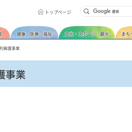
トップ
ページ
育
健康・医療・福祉
文化・スポーツ・観光
まち
権利擁護事業
護事業