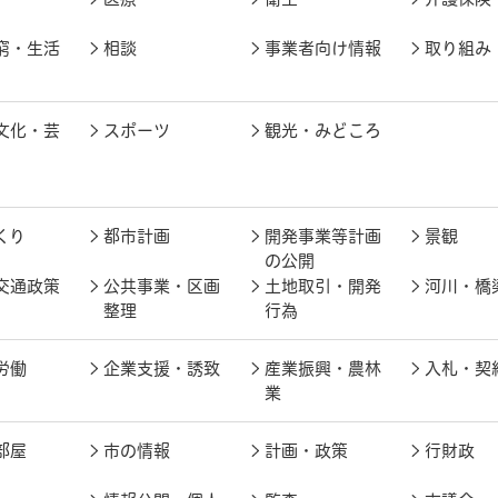
窮・生活
相談
事業者向け情報
取り組み
文化・芸
スポーツ
観光・みどころ
くり
都市計画
開発事業等計画
景観
の公開
交通政策
公共事業・区画
土地取引・開発
河川・橋
整理
行為
労働
企業支援・誘致
産業振興・農林
入札・契
業
部屋
市の情報
計画・政策
行財政