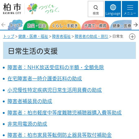
柏市 つづくを、
検索
Language
メニュー
つなぐ。
トップ
防災・安全
くらし・手続き
子育て・教育
健康・医療・福
トップ
>
健康・医療・福祉
>
障害者福祉
>
障害者の助成・割引
> 日常生
活の支援
日常生活の支援
障害者：NHK放送受信料の半額・全額免除
在宅障害者一時介護委託料の助成
小児慢性特定疾病児日常生活用具費の助成
障害者補装具の助成
障害者：柏市軽度中等度難聴児補聴器購入費等助成
非常用電源の助成
障害者：柏市家具等転倒防止器具等取付補助金