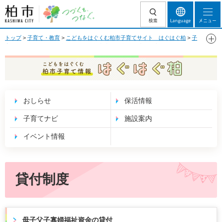
柏市 つづくを、
検索
Language
メニュー
つなぐ。
トップ
>
子育て・教育
>
こどもをはぐくむ柏市子育てサイト はぐはぐ柏
>
子
育てナビ
>
いろいろな支援
>
ひとり親家庭への支援
> 貸付制度
こどもをはぐくむ 柏市子育て情報 はぐはぐ
柏
おしらせ
保活情報
子育てナビ
施設案内
イベント情報
貸付制度
母子父子寡婦福祉資金の貸付