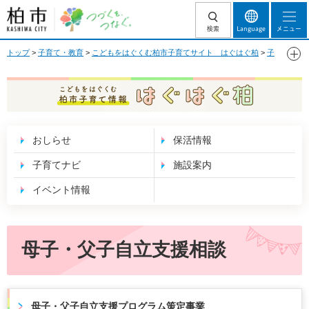
柏市 つづくを、
検索
Language
メニュー
つなぐ。
トップ
>
子育て・教育
>
こどもをはぐくむ柏市子育てサイト はぐはぐ柏
>
子
育てナビ
>
いろいろな支援
>
ひとり親家庭への支援
> 母子・父子自立支援相談
こどもをはぐくむ 柏市子育て情報 はぐはぐ
柏
おしらせ
保活情報
子育てナビ
施設案内
イベント情報
母子・父子自立支援相談
母子・父子自立支援プログラム策定事業