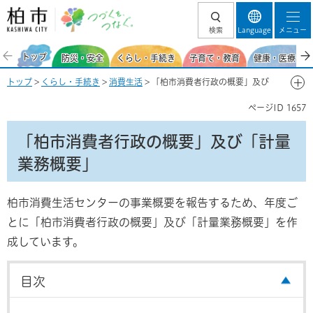
柏市 つづくを、
検索
Language
メニュー
つなぐ。
トップ
防災・安全
くらし・手続き
子育て・教育
健康・医療・福
トップ
>
くらし・手続き
>
消費生活
> 「柏市消費者行政の概要」及び
「計量業務概要」
ページID
1657
「柏市消費者行政の概要」及び「計量
業務概要」
柏市消費生活センターの事業概要を報告するため、年度ご
とに「柏市消費者行政の概要」及び「計量業務概要」を作
成しています。
目次