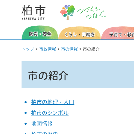
柏市 つづくを、つなぐ。
防災・安全
くらし・手続き
子育て・教
トップ
>
市政情報
>
市の情報
> 市の紹介
市の紹介
柏市の地理・人口
柏市のシンボル
地図情報