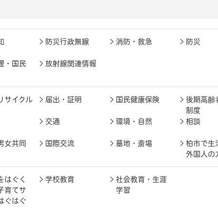
知
防災行政無線
消防・救急
防災
理・国民
放射線関連情報
リサイクル
届出・証明
国民健康保険
後期高齢
制度
交通
環境・自然
相談
男女共同
国際交流
墓地・斎場
柏市で生
外国人の
をはぐく
学校教育
社会教育・生涯
子育てサ
学習
はぐはぐ