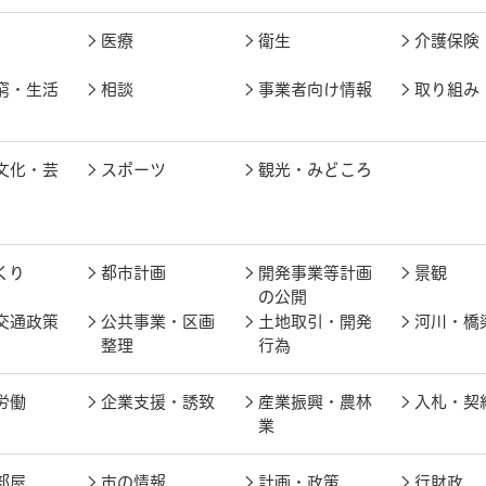
医療
衛生
介護保険
窮・生活
相談
事業者向け情報
取り組み
文化・芸
スポーツ
観光・みどころ
くり
都市計画
開発事業等計画
景観
の公開
交通政策
公共事業・区画
土地取引・開発
河川・橋
整理
行為
労働
企業支援・誘致
産業振興・農林
入札・契
業
部屋
市の情報
計画・政策
行財政