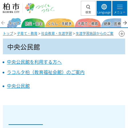
柏市 つづくを、
検索
Language
メニュー
つなぐ。
トップ
防災・安全
くらし・手続き
子育て・教育
健康・医療・福
トップ
>
子育て・教育
>
社会教育・生涯学習
>
生涯学習施設からのご案
内（図書館・公民館・少年補導センター）
> 中央公民館
中央公民館
中央公民館を利用する方へ
ラコルタ柏（教育福祉会館）のご案内
中央公民館