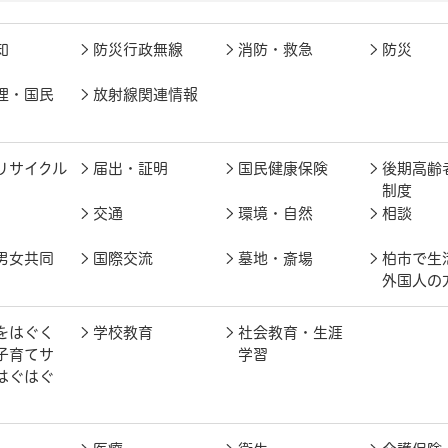
知
防災行政無線
消防・救急
防災
理・国民
放射線関連情報
リサイクル
届出・証明
国民健康保険
後期高齢
制度
交通
環境・自然
相談
男女共同
国際交流
墓地・斎場
柏市で生
外国人の
をはぐく
学校教育
社会教育・生涯
子育てサ
学習
はぐはぐ