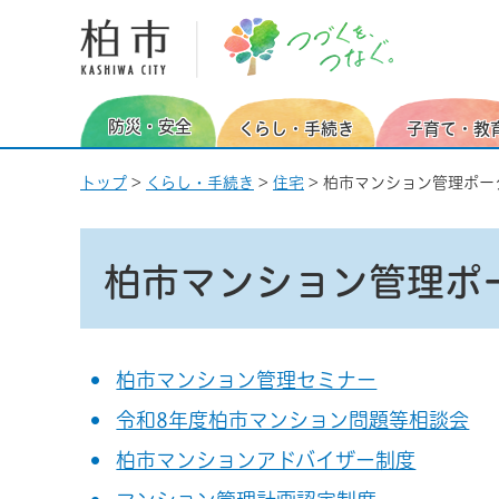
柏市 つづくを、つなぐ。
防災・安全
くらし・手続き
子育て・教
トップ
>
くらし・手続き
>
住宅
> 柏市マンション管理ポー
柏市マンション管理ポ
柏市マンション管理セミナー
令和8年度柏市マンション問題等相談会
柏市マンションアドバイザー制度