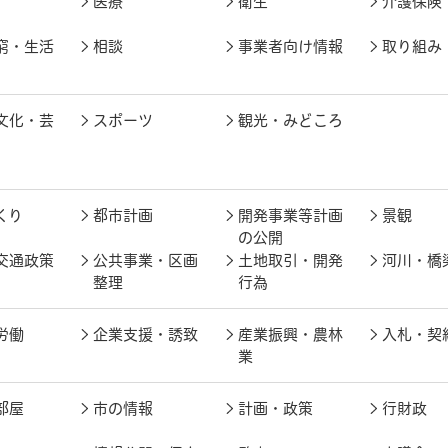
医療
衛生
介護保険
窮・生活
相談
事業者向け情報
取り組み
文化・芸
スポーツ
観光・みどころ
くり
都市計画
開発事業等計画
景観
の公開
交通政策
公共事業・区画
土地取引・開発
河川・橋
整理
行為
労働
企業支援・誘致
産業振興・農林
入札・契
業
部屋
市の情報
計画・政策
行財政