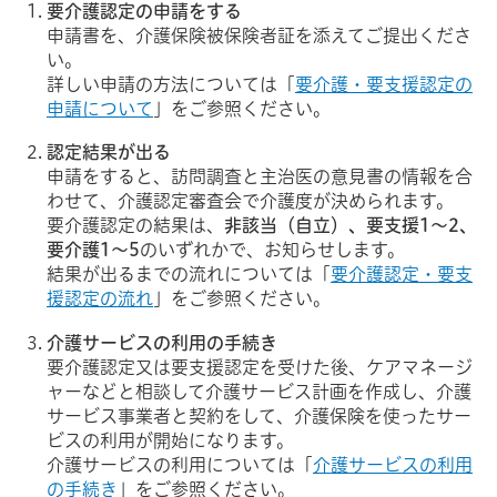
要介護認定の申請をする
申請書を、介護保険被保険者証を添えてご提出くださ
い。
詳しい申請の方法については「
要介護・要支援認定の
申請について
」をご参照ください。
認定結果が出る
申請をすると、訪問調査と主治医の意見書の情報を合
わせて、介護認定審査会で介護度が決められます。
要介護認定の結果は、
非該当（自立）、要支援1～2、
要介護1～5
のいずれかで、お知らせします。
結果が出るまでの流れについては「
要介護認定・要支
援認定の流れ
」をご参照ください。
介護サービスの利用の手続き
要介護認定又は要支援認定を受けた後、ケアマネージ
ャーなどと相談して介護サービス計画を作成し、介護
サービス事業者と契約をして、介護保険を使ったサー
ビスの利用が開始になります。
介護サービスの利用については「
介護サービスの利用
の手続き
」をご参照ください。