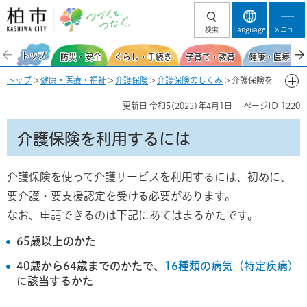
柏市 つづくを、
検索
Language
メニュー
つなぐ。
トップ
防災・安全
くらし・手続き
子育て・教育
健康・医療・福
トップ
>
健康・医療・福祉
>
介護保険
>
介護保険のしくみ
> 介護保険を
利用するには
更新日
令和5(2023)年4月1日
ページID
1220
介護保険を利用するには
介護保険を使って介護サービスを利用するには、初めに、
要介護・要支援認定を受ける必要があります。
なお、申請できるのは下記にあてはまるかたです。
65歳以上のかた
40歳から64歳までのかたで、
16種類の病気（特定疾病
）
に該当するかた