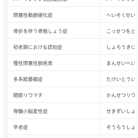
閉塞性動脈硬化症
へいそくせい
骨折を伴う骨粗しょう症
こっせつをと
初老期における認知症
しょろうきに
慢性閉塞性肺疾患
まんせいへい
多系統萎縮症
たけいとうい
関節リウマチ
かんせつリウ
脊髄小脳変性症
せきずいしょ
早老症
そうろうしょ