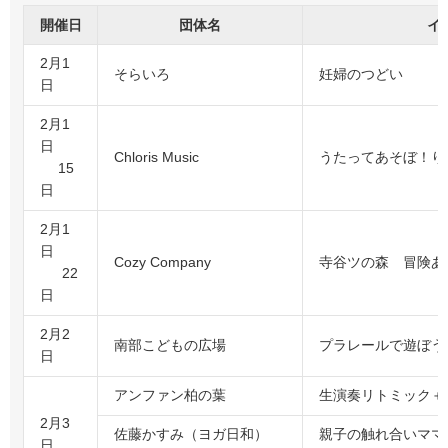
開催日
団体名
イ
2月1
そらいろ
妊婦のつどい
日
2月1
日
Chloris Music
うたってあそぼ！り
15
日
2月1
日
Cozy Company
寺谷ツの森 冒険あ
22
日
2月2
南部こどもの広場
プラレールで遊ぼう
日
アンファン柏の葉
生演奏リトミック＋
2月3
佐藤かすみ（ヨガ日和）
親子の触れ合いママヨ
日