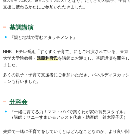
となり、たくさんの親子、子育て
体スタッフ130人、運営スタッフ55人）
支援に携わるかたにご参加いただきました。
基調講演
『親と地域で育むアタッチメント』
NHK Eテレ番組「すくすく子育て」にもご出演されている、東京
大学大学院教授・
遠藤利彦氏
を講師にお迎えし、基調講演を開催し
ました。
多くの親子・子育て支援者にご参加いただき、パネルディスカッシ
ョンも行いました。
分科会
『一緒に育てる力！ママ・パパで築くわが家の育児スタイル』
（講師：サニーすまいるアシスト代表・助産師 鈴木淳子氏）
夫婦で一緒に子育てをしていくとはどんなことなのか、より良い関