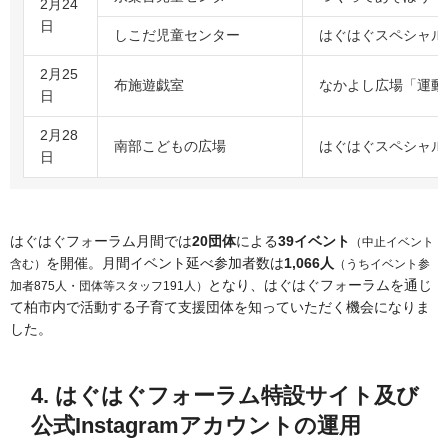
2月24
日
しこだ児童センター
はぐはぐスペシャル
2月25
布施遊戯室
なかよし広場「運動
日
2月28
南部こどもの広場
はぐはぐスペシャル
日
はぐはぐフォーラム月間では
20団体
による
39イベント
（中止イベント
を開催。月間イベント延べ参加者数は
1,066人
含む）
（うちイベント参
となり、はぐはぐフォーラムを通じ
加者875人・団体等スタッフ191人）
て柏市内で活動する子育て支援団体を知っていただく機会になりま
した。
4. はぐはぐフォーラム特設サイト及び
公式Instagramアカウントの運用