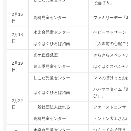
で遊ぼう」
2月16
高柳児童センター
ファミリーデー「J
日
永楽台児童センター
ベビーマッサージ
2月18
日
はぐはぐひろば沼南
「入園前の心配ごと
光ケ丘遊戯室
きらきらスペシャル
2月19
豊四季児童センター
はぐはぐスペシャル
日
しこだ児童センター
ママのぽけっとおは
パパママタイム「親
はぐはぐひろば沼南
び』」
2月22
日
一般社団法人はれる
ファーストコンサー
高柳児童センター
トントン大工さんに
永楽台児童センター
つくってあそぼう「