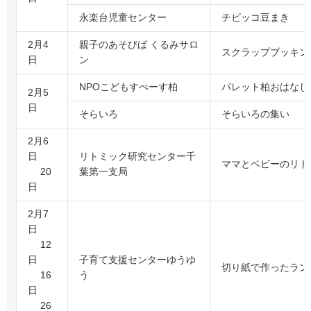
永楽台児童センター
チビッコ豆まき
2月4
親子のあそびば くるみサロ
スクラップブッキン
日
ン
NPOこどもすぺーす柏
パレット柏おはなし
2月5
日
そらいろ
そらいろの集い
2月6
日
リトミック研究センター千
ママとベビーのリト
20
葉第一支局
日
2月7
日
12
日
子育て支援センターゆうゆ
切り紙で作ったラン
16
う
日
26