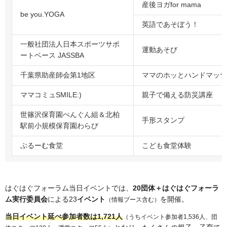
産後ヨガfor mama
be you.YOGA
英語であそぼう！
一般社団法人日本スポーツサポ
運動あそび
ートベース JASSBA
千葉県助産師会第1地区
ママのホッとハンドマッサ
ママコミュSMILE:)
親子で備える防災講座
世篠沢保育園ぺんぐん組＆北柏
手形スタンプ
駅前小規模保育園わらび
ぶるーむ食堂
こども食堂体験
はぐはぐフォーラム当日イベントでは、
20団体＋はぐはぐフォーラ
ム実行委員会
による23
イベント
を開催。
（情報ブース含む）
当日イベント延べ参加者数は1,721人
（うちイベント参加者1,536人、団