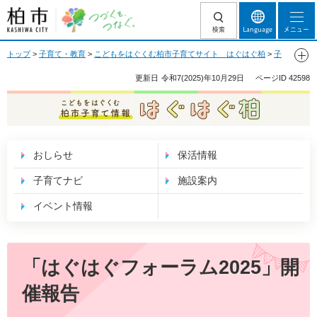
柏市 つづくを、
検索
Language
メニュー
つなぐ。
トップ
>
子育て・教育
>
こどもをはぐくむ柏市子育てサイト はぐはぐ柏
>
子
育てナビ
>
地域の子育て支援
>
ALL柏で子育て応援！市民活動の紹介
>
過去の
様子
> はぐはぐフォーラム2025開催報告
更新日
令和7(2025)年10月29日
ページID
42598
こどもをはぐくむ 柏市子育て情報 はぐはぐ
柏
おしらせ
保活情報
子育てナビ
施設案内
イベント情報
「はぐはぐフォーラム2025」開
催報告