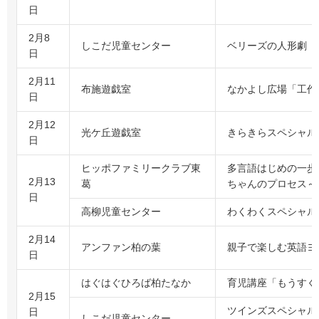
日
2月8
しこだ児童センター
ベリーズの人形劇
日
2月11
布施遊戯室
なかよし広場「工作
日
2月12
光ケ丘遊戯室
きらきらスペシャル
日
ヒッポファミリークラブ東
多言語はじめの一歩
2月13
葛
ちゃんのプロセス～
日
高柳児童センター
わくわくスペシャル
2月14
アンファン柏の葉
親子で楽しむ英語ヨガ＋f
日
はぐはぐひろば柏たなか
育児講座「もうすぐ
2月15
ツインズスペシャル
日
しこだ児童センター