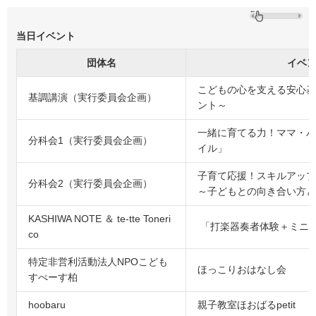
当日イベント
団体名
イベ
こどもの心を支える安心基
基調講演（実行委員会企画）
ント～
一緒に育てる力！ママ・パ
分科会1（実行委員会企画）
イル」
子育て応援！スキルアップ
分科会2（実行委員会企画）
～子どもとの向き合い方と
KASHIWA NOTE ＆ te-tte Toneri
「打楽器奏者体験＋ミニ
co
特定非営利活動法人NPOこども
ほっこりおはなし会
すぺーす柏
hoobaru
親子教室ほおばるpetit