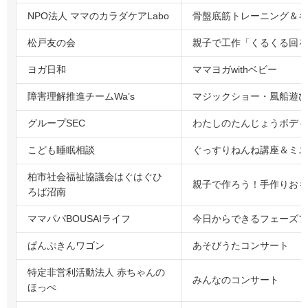
NPO法人 ママのカラダケアLabo
骨盤底筋トレーニング＆キ
松戸友の会
親子で工作「くるくる回る
ヨガ日和
ママヨガwithベビー
障害理解推進チームWa’s
マジックショー・風船遊び
グループSEC
わたしのたんじょうボディ
こども睡眠相談
ぐっすりねんね講座＆ミニ
柏市社会福祉協議会はぐはぐひ
親子で作ろう！手作りおも
ろば沼南
ママパパBOUSAIライフ
今日からできるフェーズフ
ぱんぷきんワゴン
あそびうたコンサート
特定非営利活動法人 赤ちゃんの
みんなのコンサート
ほっぺ