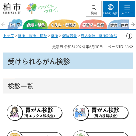
柏市 つづくを、
検索
Language
メニュー
つなぐ。
トップ
防災・安全
くらし・手続き
子育て・教育
健康・医療・福
トップ
>
健康・医療・福祉
>
健康
>
健康診査
>
成人保健（健康診査な
ど）
> 受けられるがん検診
更新日
令和8(2026)年6月10日
ページID
3362
受けられるがん検診
検診一覧