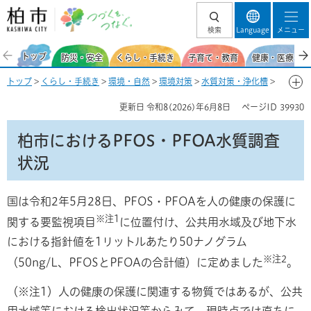
柏市 つづくを、
検索
Language
メニュー
つなぐ。
トップ
防災・安全
くらし・手続き
子育て・教育
健康・医療・福
トップ
>
くらし・手続き
>
環境・自然
>
環境対策
>
水質対策・浄化槽
>
水質の状況
>
有機フッ素化合物（PFOS・PFOA）
> 柏市における
更新日
令和8(2026)年6月8日
ページID
39930
PFOS・PFOA水質調査状況
柏市におけるPFOS・PFOA水質調査
状況
国は令和2年5月28日、PFOS・PFOAを人の健康の保護に
※注1
関する要監視項目
に位置付け、公共用水域及び地下水
における指針値を1リットルあたり50ナノグラム
※注2
（50ng/L、PFOSとPFOAの合計値）に定めました
。
（※注1）人の健康の保護に関連する物質ではあるが、公共
用水域等における検出状況等からみて、現時点では直ちに