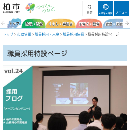
柏市 つづくを、
検索
Language
メニュー
つなぐ。
トップ
防災・安全
くらし・手続き
子育て・教育
健康・医療・福
トップ
>
市政情報
>
職員採用・人事
>
職員採用情報
> 職員採用特設ページ
職員採用特設ページ