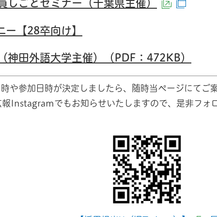
職員しごとセミナー（千葉県主催）
（外部サ
（別
ニー【28卒向け】
（神田外語大学主催）（PDF：472KB）
日時や参加日時が決定しましたら、随時当ページにてご
広報Instagramでもお知らせいたしますので、是非フォ