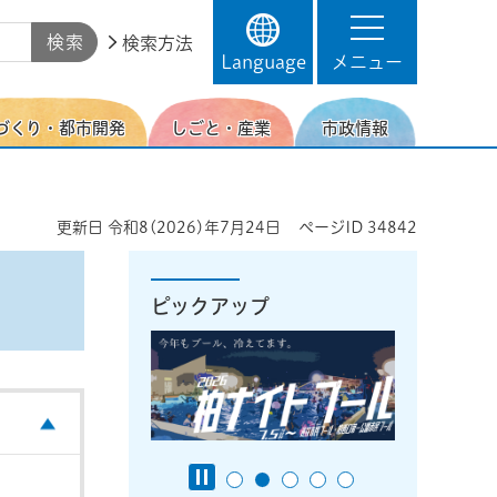
検索方法
Language
メニュー
づくり・都市開発
しごと・産業
市政情報
更新日
令和8(2026)年7月24日
ページID
34842
ピックアップ