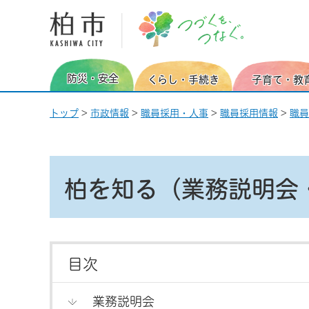
柏市 つづくを、つなぐ。
防災・安全
くらし・手続き
子育て・教
トップ
>
市政情報
>
職員採用・人事
>
職員採用情報
>
職員
柏を知る（業務説明会
目次
業務説明会