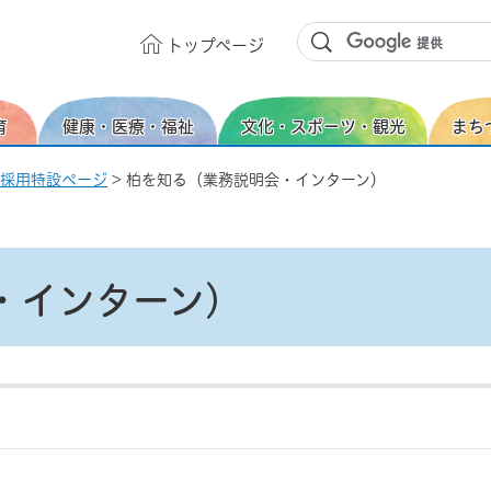
トップ
ページ
育
健康・医療・福祉
文化・スポーツ・観光
まち
採用特設ページ
> 柏を知る（業務説明会・インターン）
・インターン）