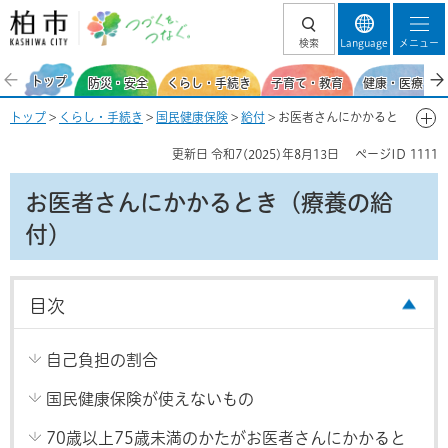
柏市 つづくを、
検索
Language
メニュー
つなぐ。
トップ
防災・安全
くらし・手続き
子育て・教育
健康・医療・福
トップ
>
くらし・手続き
>
国民健康保険
>
給付
> お医者さんにかかると
き（療養の給付）
更新日
令和7(2025)年8月13日
ページID
1111
お医者さんにかかるとき（療養の給
付）
目次
自己負担の割合
国民健康保険が使えないもの
70歳以上75歳未満のかたがお医者さんにかかると