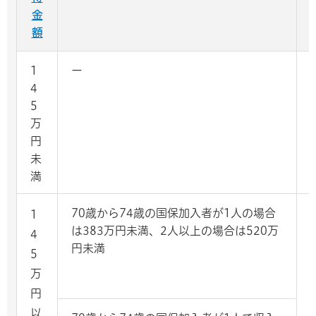
金
額
1
ー
4
5
万
円
未
満
70歳から74歳の国保加入者が1人の場合
1
は383万円未満、2人以上の場合は520万
4
円未満
5
万
円
以