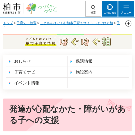
柏市 つづくを、
検索
Language
メニュー
つなぐ。
トップ
>
子育て・教育
>
こどもをはぐくむ柏市子育てサイト はぐはぐ柏
>
子
育てナビ
>
いろいろな支援
> 発達が心配なかた・障がいがある子への支援
こどもをはぐくむ 柏市子育て情報 はぐはぐ
柏
おしらせ
保活情報
子育てナビ
施設案内
イベント情報
発達が心配なかた・障がいがあ
る子への支援