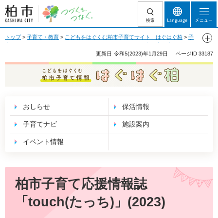
柏市 つづくを、
検索
Language
メニュー
つなぐ。
トップ
>
子育て・教育
>
こどもをはぐくむ柏市子育てサイト はぐはぐ柏
>
子
育てナビ
>
こどものあそび場
>
遊び場・おでかけ情報
>
柏市子育て応援情報誌
「touch」
> 柏市子育て応援情報誌「touch(たっち)」(2023)
更新日
令和5(2023)年1月29日
ページID
33187
こどもをはぐくむ 柏市子育て情報 はぐはぐ
柏
おしらせ
保活情報
子育てナビ
施設案内
イベント情報
柏市子育て応援情報誌
「touch(たっち)」(2023)