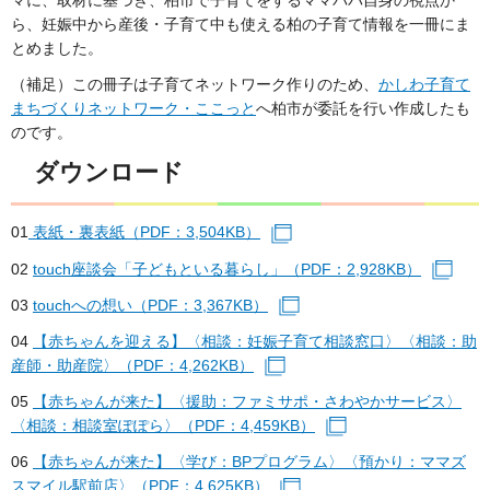
ら、妊娠中から産後・子育て中も使える柏の子育て情報を一冊にま
とめました。
（補足）この冊子は子育てネットワーク作りのため、
かしわ子育て
まちづくりネットワーク・ここっと
へ柏市が委託を行い作成したも
のです。
ダウンロード
01
表紙・裏表紙（PDF：3,504KB）
（別ウィンドウで開きます
02
touch座談会「子どもといる暮らし」（PDF：2,928KB）
（別
03
touchへの想い（PDF：3,367KB）
（別ウィンドウで開きます
04
【赤ちゃんを迎える】〈相談：妊娠子育て相談窓口〉〈相談：助
産師・助産院〉（PDF：4,262KB）
（別ウィンドウで開きます）
05
【赤ちゃんが来た】〈援助：ファミサポ・さわやかサービス〉
〈相談：相談室ぽぽら〉（PDF：4,459KB）
（別ウィンドウで開
06
【赤ちゃんが来た】〈学び：BPプログラム〉〈預かり：ママズ
スマイル駅前店〉（PDF：4,625KB）
（別ウィンドウで開きます