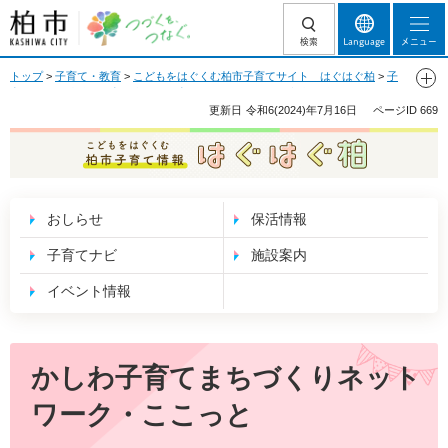
柏市 つづくを、
検索
Language
メニュー
つなぐ。
トップ
>
子育て・教育
>
こどもをはぐくむ柏市子育てサイト はぐはぐ柏
>
子
育てナビ
>
地域の子育て支援
>
子育てサークル・団体
>
市内全域など
> かしわ
子育てまちづくりネットワーク・ここっと
更新日
令和6(2024)年7月16日
ページID
669
こどもをはぐくむ 柏市子育て情報 はぐはぐ
柏
おしらせ
保活情報
子育てナビ
施設案内
イベント情報
かしわ子育てまちづくりネット
ワーク・ここっと