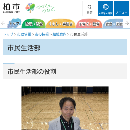
柏市 つづくを、
検索
Language
メニュー
つなぐ。
トップ
防災・安全
くらし・手続き
子育て・教育
健康・医療・福
トップ
>
市政情報
>
市の情報
>
組織案内
> 市民生活部
市民生活部
市民生活部の役割