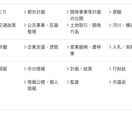
くり
都市計画
開発事業等計画
景観
の公開
交通政策
公共事業・区画
土地取引・開発
河川・橋
整理
行為
労働
企業支援・誘致
産業振興・農林
入札・契
業
部屋
市の情報
計画・政策
行財政
情報公開・個人
監査
市議会
情報