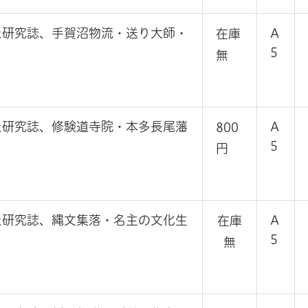
た研究誌、手賀沼物流・送り大師・
A
在庫
5
無
た研究誌、修験道寺院・本多長尾藩
A
800
5
円
た研究誌、縄文集落・名主の文化生
A
在庫
5
無