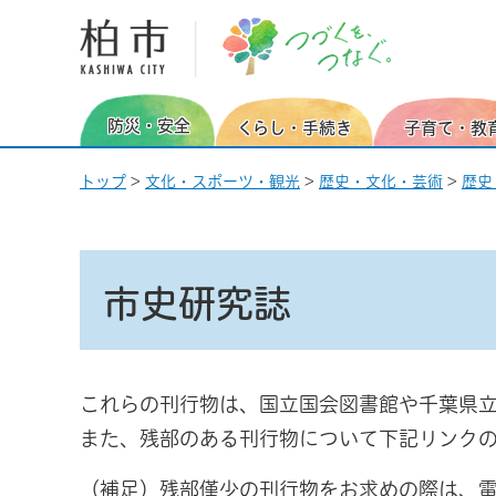
柏市 つづくを、つなぐ。
防災・安全
くらし・手続き
子育て・教
トップ
>
文化・スポーツ・観光
>
歴史・文化・芸術
>
歴史
市史研究誌
これらの刊行物は、国立国会図書館や千葉県
また、残部のある刊行物について下記リンク
（補足）残部僅少の刊行物をお求めの際は、