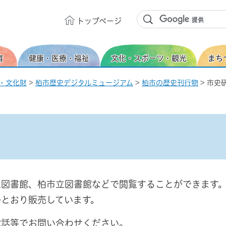
トップ
ページ
育
健康・医療・福祉
文化・スポーツ・観光
まち
・文化財
>
柏市歴史デジタルミュージアム
>
柏市の歴史刊行物
> 市史
立図書館、柏市立図書館などで閲覧することができます
のとおり販売しています。
電話等でお問い合わせください。