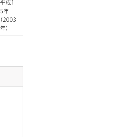
平成1
5年
(2003
年)