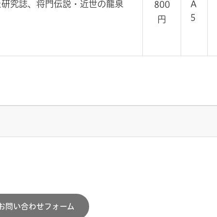
た研究誌、将門伝説・近世の龍泉
A
800
5
円
お問い合わせフォーム