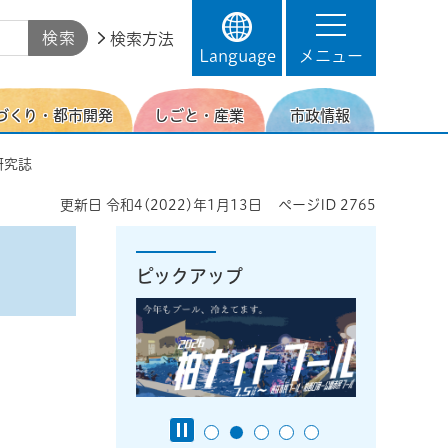
検索方法
Language
メニュー
づくり・都市開発
しごと・産業
市政情報
研究誌
更新日
令和4(2022)年1月13日
ページID
2765
ピックアップ
。