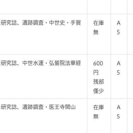
た研究誌、遺跡調査・中世史・手賀
在庫
A
無
5
た研究誌、中世水運・弘誓院法華経
600
A
円
5
残部
僅少
た研究誌、遺跡調査・医王寺開山
在庫
A
無
5