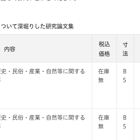
について深堀りした研究論文集
税込
寸
内容
法
価格
歴史・民俗・産業・自然等に関する
在庫
B
等
無
5
歴史・民俗・産業・自然等に関する
在庫
B
等
無
5