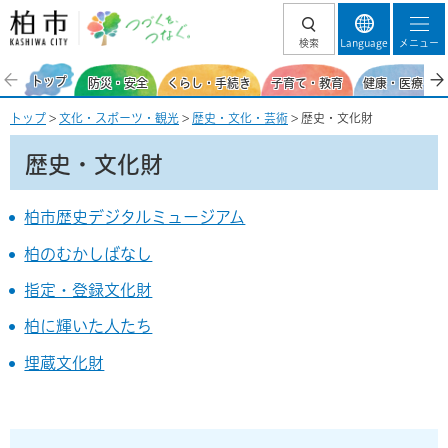
柏市 つづくを、
検索
Language
メニュー
つなぐ。
トップ
防災・安全
くらし・手続き
子育て・教育
健康・医療・福
トップ
>
文化・スポーツ・観光
>
歴史・文化・芸術
> 歴史・文化財
歴史・文化財
柏市歴史デジタルミュージアム
柏のむかしばなし
指定・登録文化財
柏に輝いた人たち
埋蔵文化財