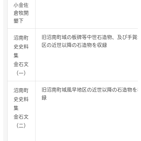
小金佐
倉牧開
墾下
旧沼南町域の板碑等中世石造物、及び手賀
沼南町
区の近世以降の石造物を収録
史史料
集
金石文
（一）
旧沼南町域風早地区の近世以降の石造物を
沼南町
録
史史料
集
金石文
（二）