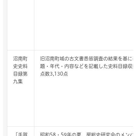
沼南町
旧沼南町域の古文書悉皆調査の結果を基に
史史料
題・年代・内容などを記載した史料目録収
目録第
点数3,130点
九集
「手賀
昭和58・59年の夏、房総史研究会のメンバ