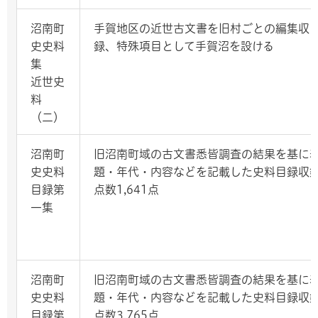
沼南町
手賀地区の近世古文書を旧村ごとの編集収
史史料
録、特殊項目として手賀沼を設ける
集
近世史
料
（二）
沼南町
旧沼南町域の古文書悉皆調査の結果を基に
史史料
題・年代・内容などを記載した史料目録収
目録第
点数1,641点
一集
沼南町
旧沼南町域の古文書悉皆調査の結果を基に
史史料
題・年代・内容などを記載した史料目録収
目録第
点数3,765点