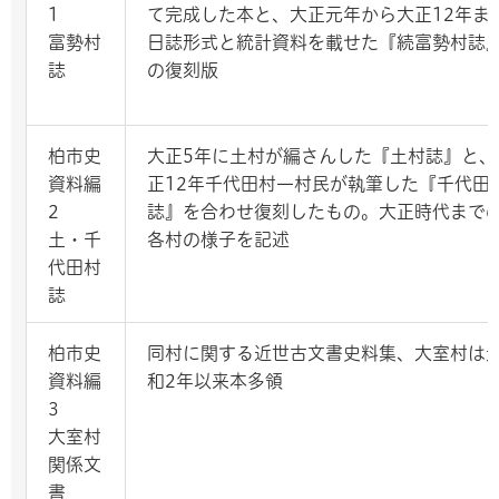
1
て完成した本と、大正元年から大正12年ま
富勢村
日誌形式と統計資料を載せた『続富勢村誌
誌
の復刻版
柏市史
大正5年に土村が編さんした『土村誌』と、
資料編
正12年千代田村一村民が執筆した『千代田
2
誌』を合わせ復刻したもの。大正時代まで
土・千
各村の様子を記述
代田村
誌
柏市史
同村に関する近世古文書史料集、大室村は
資料編
和2年以来本多領
3
大室村
関係文
書