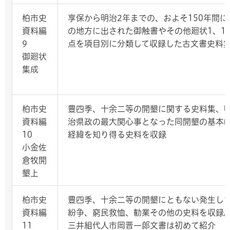
柏市史
享保から明治2年までの、およそ150年間に
資料編
の地方に出された御触書やその他廻状1、17
9
点を項目別に分類して収録した古文書史料
御廻状
集成
柏市史
豊四季、十余二等の開墾に関する史料集、
資料編
治県政の最大関心事となった同開墾の基本
10
経緯を知り得る史料を収録
小金佐
倉牧開
墾上
柏市史
豊四季、十余二等の開墾にともない発生し
資料編
紛争、窮民救恤、勧業その他の史料を収録
11
三井組代人市岡晋一郎文書は初めて紹介