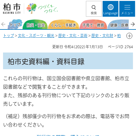
柏市 つづくを、
検索
Language
メニュー
つなぐ。
トップ
防災・安全
くらし・手続き
子育て・教育
健康・医療・福
トップ
>
文化・スポーツ・観光
>
歴史・文化・芸術
>
歴史・文化財
>
柏
市歴史デジタルミュージアム
>
柏市の歴史刊行物
> 柏市史資料編・資料
更新日
令和4(2022)年1月13日
ページID
2764
目録
柏市史資料編・資料目録
これらの刊行物は、国立国会図書館や県立図書館、柏市立
図書館などで閲覧することができます。
また、残部のある刊行物について下記のリンクのとおり販
売しています。
（補足）残部僅少の刊行物をお求めの際は、電話等でお問
い合わせください。