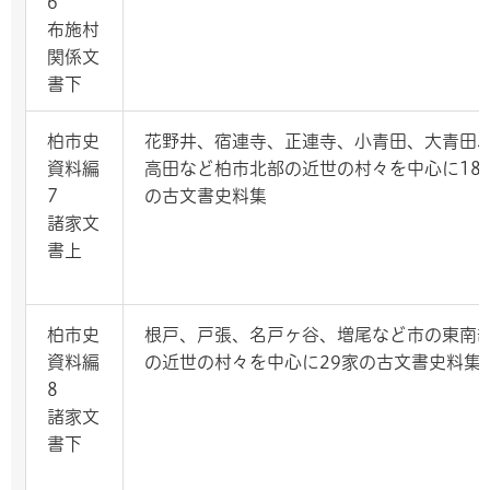
6
布施村
関係文
書下
柏市史
花野井、宿連寺、正連寺、小青田、大青田
資料編
高田など柏市北部の近世の村々を中心に18
7
の古文書史料集
諸家文
書上
柏市史
根戸、戸張、名戸ヶ谷、増尾など市の東南
資料編
の近世の村々を中心に29家の古文書史料集
8
諸家文
書下