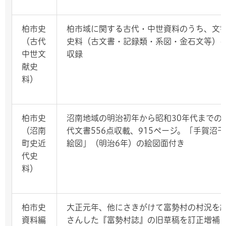
柏市史
柏市域に関する古代・中世資料のうち、文
（古代
史料（古文書・記録類・系図・金石文等）
中世文
収録
献史
料）
柏市史
沼南地域の明治初年から昭和30年代までの
（沼南
代文書556点収載、915ページ。「手賀沼
町史近
絵図」（明治6年）の絵図面付き
代史
料）
柏市史
大正元年、他にさきがけて富勢村の村況を
資料編
さんした『富勢村誌』の旧草稿を訂正増補