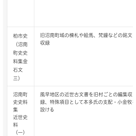
旧沼南町域の棟札や絵馬、梵鐘などの銘文
柏市史
収録
（沼南
町史史
料集金
石文
三）
沼南町
風早地区の近世古文書を旧村ごとの編集収
史史料
録、特殊項目として本多氏の支配・小金牧
集
設ける
近世史
料
（一）