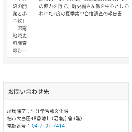
沼の開
の協力を得て、町史編さん係を中心として
発と小
われた2度の夏季集中合宿調査の報告書
金牧」
―沼南
地域史
料調査
報告―
お問い合わせ先
所属課室：生涯学習部文化課
柏市大島田48番地1（沼南庁舎3階）
電話番号：
04-7191-7414