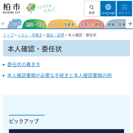
柏市 つづくを、
検索
Language
メニュー
つなぐ。
トップ
防災・安全
くらし・手続き
子育て・教育
健康・医療・福
トップ
>
くらし・手続き
>
届出・証明
> 本人確認・委任状
本人確認・委任状
委任状の書き方
本人確認書類が必要な手続きと本人確認書類の例
ピックアップ