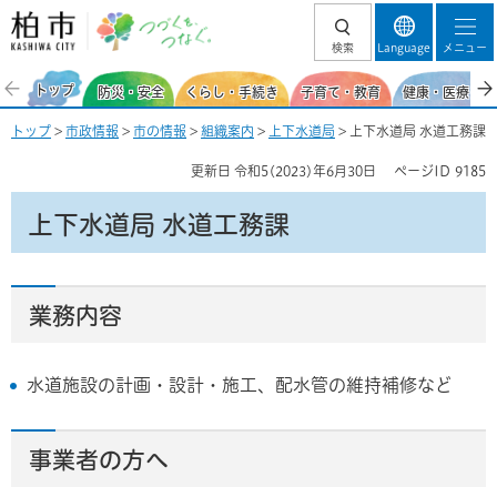
柏市 つづくを、
検索
Language
メニュー
つなぐ。
トップ
防災・安全
くらし・手続き
子育て・教育
健康・医療・福
トップ
>
市政情報
>
市の情報
>
組織案内
>
上下水道局
> 上下水道局 水道工務課
更新日
令和5(2023)年6月30日
ページID
9185
上下水道局 水道工務課
業務内容
水道施設の計画・設計・施工、配水管の維持補修など
事業者の方へ