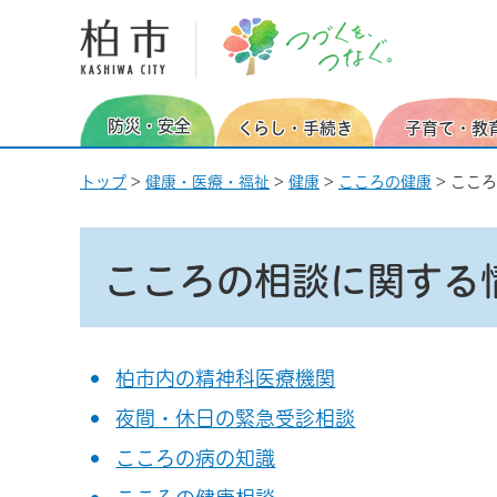
柏市 つづくを、つなぐ。
防災・安全
くらし・手続き
子育て・教
トップ
>
健康・医療・福祉
>
健康
>
こころの健康
> ここ
こころの相談に関する
柏市内の精神科医療機関
夜間・休日の緊急受診相談
こころの病の知識