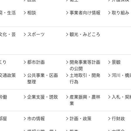
窮・生活
相談
事業者向け情報
取り組み
文化・芸
スポーツ
観光・みどころ
くり
都市計画
開発事業等計画
景観
の公開
交通政策
公共事業・区画
土地取引・開発
河川・橋
整理
行為
労働
企業支援・誘致
産業振興・農林
入札・契
業
部屋
市の情報
計画・政策
行財政