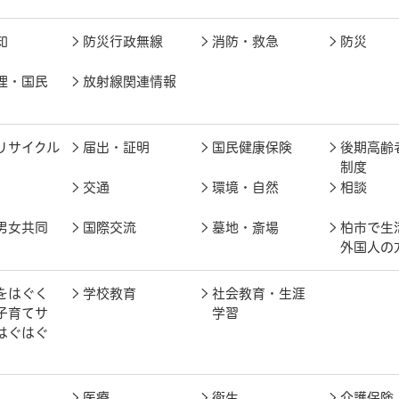
知
防災行政無線
消防・救急
防災
理・国民
放射線関連情報
リサイクル
届出・証明
国民健康保険
後期高齢
制度
交通
環境・自然
相談
男女共同
国際交流
墓地・斎場
柏市で生
外国人の
をはぐく
学校教育
社会教育・生涯
子育てサ
学習
はぐはぐ
医療
衛生
介護保険