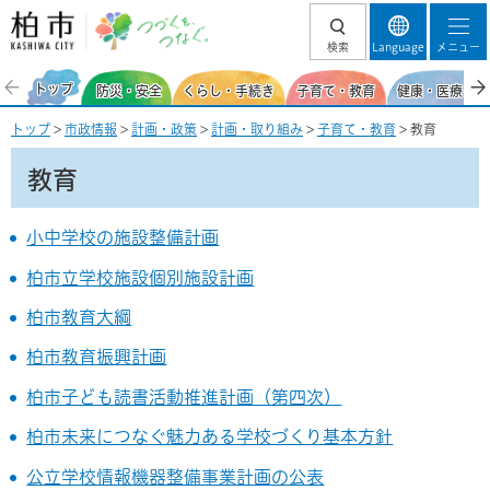
柏市 つづくを、
検索
Language
メニュー
つなぐ。
トップ
防災・安全
くらし・手続き
子育て・教育
健康・医療・福
トップ
>
市政情報
>
計画・政策
>
計画・取り組み
>
子育て・教育
> 教育
教育
小中学校の施設整備計画
柏市立学校施設個別施設計画
柏市教育大綱
柏市教育振興計画
柏市子ども読書活動推進計画（第四次）
柏市未来につなぐ魅力ある学校づくり基本方針
公立学校情報機器整備事業計画の公表