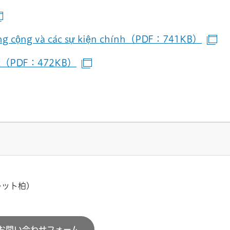
（別ウインドウで開きます）
ộng và các sự kiện chính（PDF：741KB）
（
ác（PDF：472KB）
（別ウインドウで開きます）
レット柏)
お問い合わせフォーム