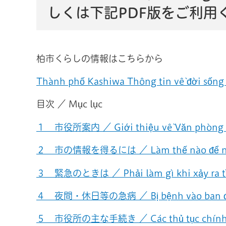
しくは下記PDF版をご利用
柏市くらしの情報はこちらから
Thành phố Kashiwa Thông tin về đời số
目次 ／ Mục lục
１ 市役所案内 ／ Giới thiệu về Văn phòng
２ 市の情報を得るには ／ Làm thế nào để nhận
３ 緊急のときは ／ Phải làm gì khi xảy ra 
４ 夜間・休日等の急病 ／ Bị bệnh vào ban đê
５ 市役所の主な手続き ／ Các thủ tục chính 