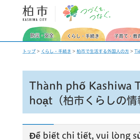
柏市 つづくを、つなぐ。
防災・安全
くらし・手続き
子育て・教
トップ
>
くらし・手続き
>
柏市で生活する外国人の方
>
T
Thành phố Kashiwa Th
hoạt（柏市くらしの情
Để biết chi tiết, vui lò