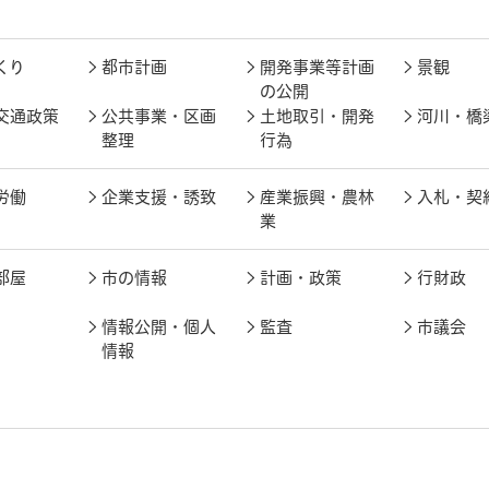
くり
都市計画
開発事業等計画
景観
の公開
交通政策
公共事業・区画
土地取引・開発
河川・橋
整理
行為
労働
企業支援・誘致
産業振興・農林
入札・契
業
部屋
市の情報
計画・政策
行財政
情報公開・個人
監査
市議会
情報