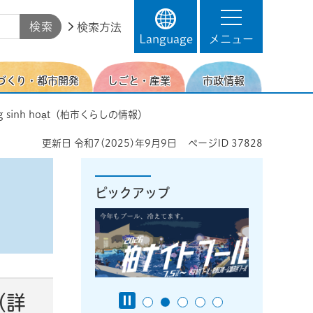
検索方法
Language
メニュー
づくり・都市開発
しごと・産業
市政情報
i sống sinh hoạt（柏市くらしの情報）
更新日
令和7(2025)年9月9日
ページID
37828
ピックアップ
i（詳