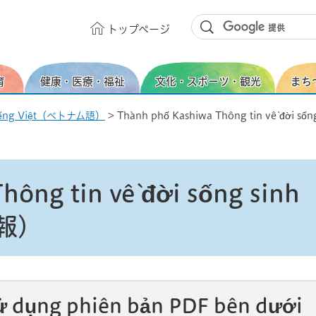
トップ
ページ
育
健康・医療・福祉
文化・スポーツ・観光
まち
iếng Việt（ベトナム語）
> Thành phố Kashiwa Thông tin về đờ
ông tin về đời sống sinh
報）
ng sử dụng phiên bản PDF bên dướ