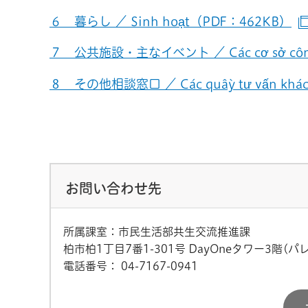
６ 暮らし ／ Sinh hoạt（PDF：462KB）
７ 公共施設・主なイベント ／ Các cơ sở công c
８ その他相談窓口 ／ Các quầy tư vấn kh
お問い合わせ先
所属課室：市民生活部共生交流推進課
柏市柏1丁目7番1-301号 DayOneタワー3階(パ
電話番号：
04-7167-0941