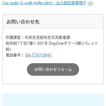
Cục quản lý xuất nhập cảnh：出入国在留管理庁
（外部
お問い合わせ先
所属課室：市民生活部共生交流推進課
柏市柏1丁目7番1-301号 DayOneタワー3階(パレット
柏)
電話番号：
04-7167-0941
お問い合わせフォーム