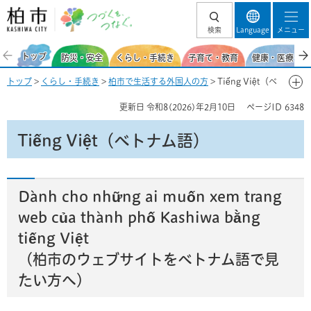
柏市 つづくを、
検索
Language
メニュー
つなぐ。
トップ
防災・安全
くらし・手続き
子育て・教育
健康・医療・福
トップ
>
くらし・手続き
>
柏市で生活する外国人の方
> Tiếng Việt（ベ
トナム語）
更新日
令和8(2026)年2月10日
ページID
6348
Tiếng Việt（ベトナム語）
Dành cho những ai muốn xem trang
web của thành phố Kashiwa bằng
tiếng Việt
（柏市のウェブサイトをベトナム語で見
たい方へ）