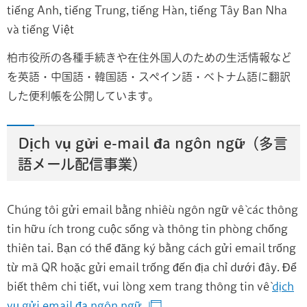
tiếng Anh, tiếng Trung, tiếng Hàn, tiếng Tây Ban Nha
và tiếng Việt
柏市役所の各種手続きや在住外国人のための生活情報など
を英語・中国語・韓国語・スペイン語・ベトナム語に翻訳
した便利帳を公開しています。
Dịch vụ gửi e-mail đa ngôn ngữ（多言
語メール配信事業）
Chúng tôi gửi email bằng nhiều ngôn ngữ về các thông
tin hữu ích trong cuộc sống và thông tin phòng chống
thiên tai. Bạn có thể đăng ký bằng cách gửi email trống
từ mã QR hoặc gửi email trống đến địa chỉ dưới đây. Để
biết thêm chi tiết, vui lòng xem trang thông tin về
dịch
vụ gửi email đa ngôn ngữ
.