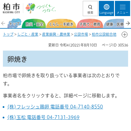
柏市 つづくを、
検索
Language
メニュー
つなぐ。
トップ
防災・安全
くらし・手続き
子育て・教育
健康・医療・福
トップ
>
しごと・産業
>
産業振興・農林業
>
公設市場
>
柏市公設総合地
方卸売市場
>
業務用商品の購入を考えている方
> 卵焼き
更新日
令和4(2022)年8月10日
ページID
30536
卵焼き
柏市場で卵焼きを取り扱っている事業者は次のとおりで
す。
事業者名をクリックすると、詳細ページに移動します。
(株)フレッシュ鶏卵 電話番号 04-7140-8550
(株)玉松 電話番号 04-7131-3969