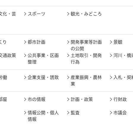
文化・芸
スポーツ
観光・みどころ
くり
都市計画
開発事業等計画
景観
の公開
交通政策
公共事業・区画
土地取引・開発
河川・橋
整理
行為
労働
企業支援・誘致
産業振興・農林
入札・契
業
部屋
市の情報
計画・政策
行財政
情報公開・個人
監査
市議会
情報