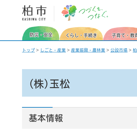
柏市 つづくを、つなぐ。
防災・安全
くらし・手続き
子育て・教
トップ
>
しごと・産業
>
産業振興・農林業
>
公設市場
>
柏
(株)玉松
基本情報