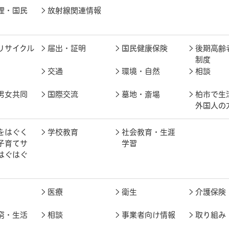
理・国民
放射線関連情報
リサイクル
届出・証明
国民健康保険
後期高齢
制度
交通
環境・自然
相談
男女共同
国際交流
墓地・斎場
柏市で生
外国人の
をはぐく
学校教育
社会教育・生涯
子育てサ
学習
はぐはぐ
医療
衛生
介護保険
窮・生活
相談
事業者向け情報
取り組み