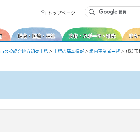
トップ
ページ
育
健康・医療・福祉
文化・スポーツ・観光
まち
市公設総合地方卸売市場
>
市場の基本情報
>
場内事業者一覧
> (株)玉