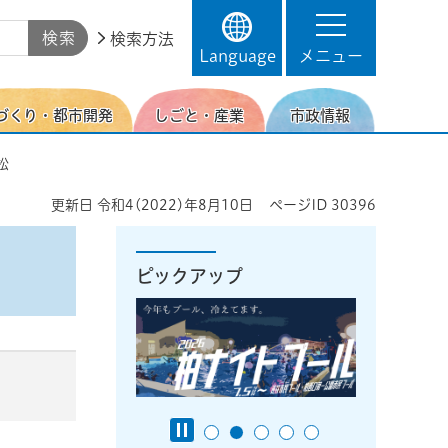
検索方法
Language
メニュー
づくり・都市開発
しごと・産業
市政情報
松
更新日
令和4(2022)年8月10日
ページID
30396
ピックアップ