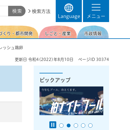
検索方法
Language
メニュー
づくり・都市開発
しごと・産業
市政情報
フレッシュ鶏卵
更新日
令和4(2022)年8月10日
ページID
30374
ピックアップ