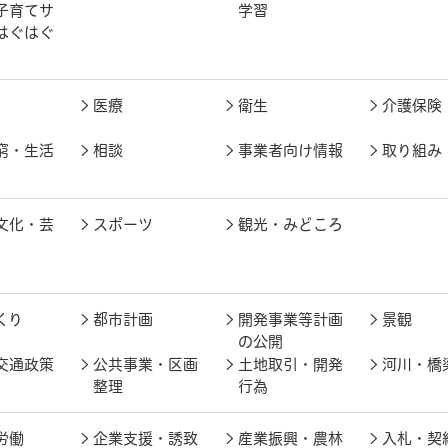
子育てサ
学習
はぐはぐ
医療
衛生
介護保険
窮・生活
相談
事業者向け情報
取り組み
文化・芸
スポーツ
観光・みどころ
くり
都市計画
開発事業等計画
景観
の公開
交通政策
公共事業・区画
土地取引・開発
河川・橋
整理
行為
労働
企業支援・誘致
産業振興・農林
入札・契