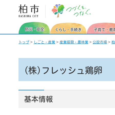
柏市 つづくを、つなぐ。
防災・安全
くらし・手続き
子育て・教
トップ
>
しごと・産業
>
産業振興・農林業
>
公設市場
>
柏
(株)フレッシュ鶏卵
基本情報