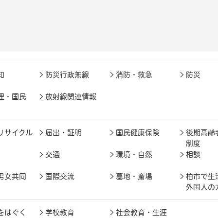
知
防災行政無線
消防・救急
防災
理・国民
放射線関連情報
リサイクル
届出・証明
国民健康保険
後期高齢
制度
交通
環境・自然
相談
男女共同
国際交流
墓地・斎場
柏市で生
外国人の
をはぐく
学校教育
社会教育・生涯