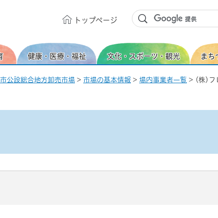
トップ
ページ
育
健康・医療・福祉
文化・スポーツ・観光
まち
市公設総合地方卸売市場
>
市場の基本情報
>
場内事業者一覧
> (株)