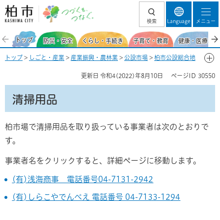
柏市 つづくを、
検索
Language
メニュー
つなぐ。
トップ
防災・安全
くらし・手続き
子育て・教育
健康・医療・福
トップ
>
しごと・産業
>
産業振興・農林業
>
公設市場
>
柏市公設総合地
方卸売市場
>
業務用商品の購入を考えている方
> 清掃用品
更新日
令和4(2022)年8月10日
ページID
30550
清掃用品
柏市場で清掃用品を取り扱っている事業者は次のとおりで
す。
事業者名をクリックすると、詳細ページに移動します。
(有)浅海商事 電話番号04-7131-2942
(有)しらこやでんべえ 電話番号 04-7133-1294