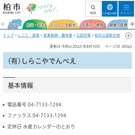
柏市 つづくを、
検索
Language
メニュー
つなぐ。
トップ
防災・安全
くらし・手続き
子育て・教育
健康・医療・福
トップ
>
しごと・産業
>
産業振興・農林業
>
公設市場
>
柏市公設総合地
方卸売市場
>
市場の基本情報
>
場内事業者一覧
> (有)しらこやでんべえ
更新日
令和4(2022)年8月10日
ページID
30562
(有)しらこやでんべえ
基本情報
電話番号 04-7133-1294
ファックス 04-7133-1294
定休日 水産カレンダーのとおり