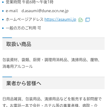
営業時間 午前6時～午後1時
e-mail d.asaumi@dune.ocn.ne.jp
ホームページアドレス
https://asaumi.jp
（外部サイト
（別ウィ
一般の方のご利用 可
取扱い商品
包装資材、袋類、厨房・調理用消耗品、清掃用品、履物、
消毒用アルコール
業者から皆様へ
日用品雑貨、包装用品、清掃用品などを販売する卸問屋で
す。お電話一本で会社・ホテル等の事業者様、病院・介