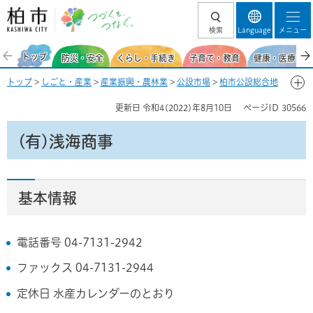
柏市 つづくを、
検索
Language
メニュー
つなぐ。
トップ
防災・安全
くらし・手続き
子育て・教育
健康・医療・福
トップ
>
しごと・産業
>
産業振興・農林業
>
公設市場
>
柏市公設総合地
方卸売市場
>
市場の基本情報
>
場内事業者一覧
> (有)浅海商事
更新日
令和4(2022)年8月10日
ページID
30566
(有)浅海商事
基本情報
電話番号 04-7131-2942
ファックス 04-7131-2944
定休日 水産カレンダーのとおり